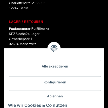
Charlottenstraße 58–62
12247 Berlin
LAGER / RETOUREN
Packmonster Fulfillment
KFZBleche24 Lager
Gewerbepark 1
02694 Malschwitz
Retouren ausschließlich an diese Adresse.
Abholungen nur nach Terminvereinbarung.
Alle akzeptieren
E-Mail:
sales@kfzbleche24.de
Konfigurieren
Vertrag widerrufen
Ablehnen
Wie wir Cookies & Co nutzen
* Alle Preise inkl. gesetzlicher USt., zzgl.
Versand