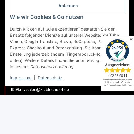
Charlottenstraße 58–62
Ablehnen
12247 Berlin
Wie wir Cookies & Co nutzen
LAGER / RETOUREN
Durch Klicken auf „Alle akzeptieren“ gestatten Sie den
Einsatz folgender Dienste auf unserer Website: YouTube,
Packmonster Fulfillment
✕
Vimeo, Google Translate, Brevo, ReCaptcha, PayPal
KFZBleche24 Lager
Express Checkout und Ratenzahlung. Sie können die
Gewerbepark 1
Einstellung jederzeit ändern (Fingerabdruck-Icon links
02694 Malschwitz
unten). Weitere Details finden Sie unter
Konfigurieren
und
in unserer
Datenschutzerklärung
.
Retouren ausschließlich an diese Adresse.
Abholungen nur nach Terminvereinbarung.
Impressum
|
Datenschutz
E-Mail:
sales@kfzbleche24.de
Vertrag widerrufen
* Alle Preise inkl. gesetzlicher USt., zzgl.
Versand