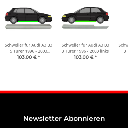
Schweller für Audi A3 B3
Schweller für Audi A3 B3
Schw
5 Türer 1996 - 2003
3 Türer 1996 - 2003 links
3 
rechts
103,00 €
*
103,00 €
*
Newsletter Abonnieren