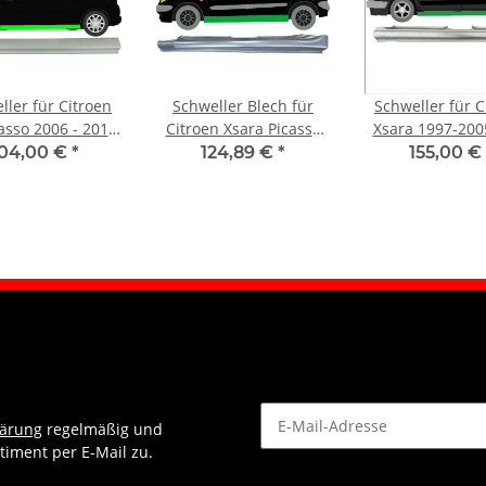
ller für Citroen
Schweller Blech für
Schweller für C
asso 2006 - 2013
Citroen Xsara Picasso
Xsara 1997-2005
links
1999 - 2010 links
104,00 €
*
124,89 €
*
155,00 €
lärung
regelmäßig und
timent per E-Mail zu.
Newsletter Abonnieren