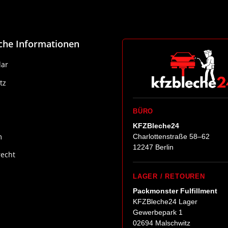
iche Informationen
ar
tz
BÜRO
KFZBleche24
m
Charlottenstraße 58–62
12247 Berlin
recht
LAGER / RETOUREN
Packmonster Fulfillment
KFZBleche24 Lager
Gewerbepark 1
02694 Malschwitz