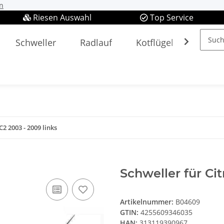
n
Riesen Auswahl
Top Service
Schweller
Radlauf
Kotflügel
Spieg
C2 2003 - 2009 links
Schweller für Cit
Artikelnummer:
B04609
GTIN:
4255609346035
HAN:
313119390967