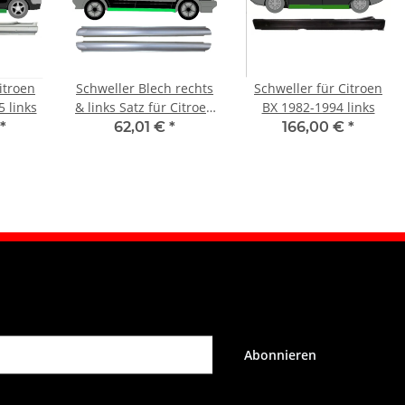
itroen
Schweller Blech rechts
Schweller für Citroen
 links
& links Satz für Citroen
BX 1982-1994 links
Zx 1991 - 1997
*
62,01 €
*
166,00 €
*
Abonnieren