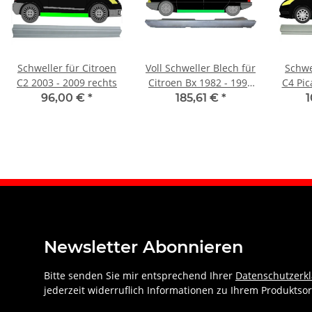
Schweller für Citroen
Voll Schweller Blech für
Schwe
C2 2003 - 2009 rechts
Citroen Bx 1982 - 1994
C4 Pic
links
96,00 €
*
185,61 €
*
Newsletter Abonnieren
Bitte senden Sie mir entsprechend Ihrer
Datenschutzerk
jederzeit widerruflich Informationen zu Ihrem Produktsor