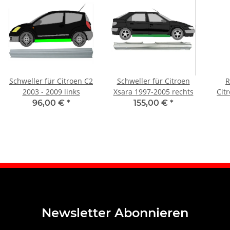
Schweller für Citroen C2
Schweller für Citroen
R
2003 - 2009 links
Xsara 1997-2005 rechts
Cit
96,00 €
*
155,00 €
*
Newsletter Abonnieren