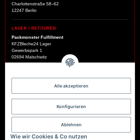
Charlottenstraße 58–62
12247 Berlin
LAGER / RETOUREN
Packmonster Fulfillment
KFZBleche24 Lager
Gewerbepark 1
02694 Malschwitz
Retouren ausschließlich an diese Adresse.
Abholungen nur nach Terminvereinbarung.
Alle akzeptieren
E-Mail:
sales@kfzbleche24.de
Konfigurieren
Vertrag widerrufen
Ablehnen
Wie wir Cookies & Co nutzen
* Alle Preise inkl. gesetzlicher USt., zzgl.
Versand