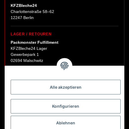
KFZBleche24
Charlottenstraße 58–62
12247 Berlin
LAGER / RETOUREN
Packmonster Fulfillment
KFZBleche24 Lager
Gewerbepark 1
02694 Malschwitz
Retouren ausschließlich an diese Adresse.
Abholungen nur nach Terminvereinbarung.
Alle akzeptieren
E-Mail:
sales@kfzbleche24.de
Konfigurieren
Vertrag widerrufen
Ablehnen