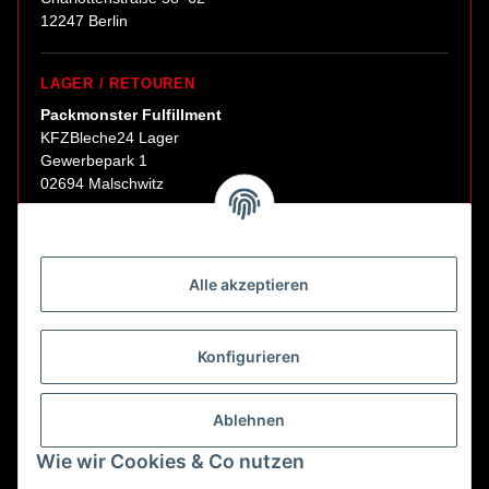
12247 Berlin
LAGER / RETOUREN
Packmonster Fulfillment
KFZBleche24 Lager
Gewerbepark 1
02694 Malschwitz
Retouren ausschließlich an diese Adresse.
Abholungen nur nach Terminvereinbarung.
Alle akzeptieren
E-Mail:
sales@kfzbleche24.de
Konfigurieren
Vertrag widerrufen
Ablehnen
Wie wir Cookies & Co nutzen
* Alle Preise inkl. gesetzlicher USt., zzgl.
Versand