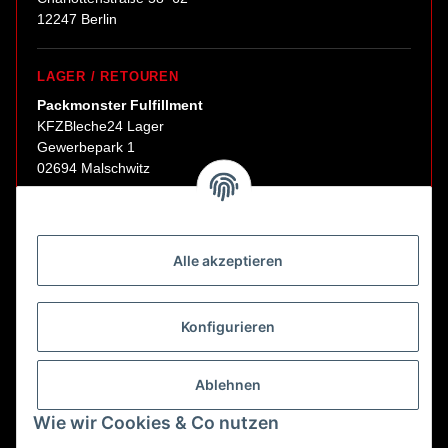
12247 Berlin
LAGER / RETOUREN
Packmonster Fulfillment
KFZBleche24 Lager
Gewerbepark 1
02694 Malschwitz
Retouren ausschließlich an diese Adresse.
Abholungen nur nach Terminvereinbarung.
Alle akzeptieren
E-Mail:
sales@kfzbleche24.de
Konfigurieren
Vertrag widerrufen
Ablehnen
Wie wir Cookies & Co nutzen
* Alle Preise inkl. gesetzlicher USt., zzgl.
Versand