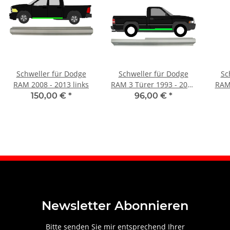
Schweller für Dodge
Schweller für Dodge
Sc
RAM 2008 - 2013 links
RAM 3 Türer 1993 - 2002
RAM 
rechts
150,00 €
*
96,00 €
*
Newsletter Abonnieren
Bitte senden Sie mir entsprechend Ihrer