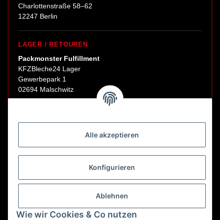
Charlottenstraße 58–62
12247 Berlin
LAGER / RETOUREN
Packmonster Fulfillment
KFZBleche24 Lager
Gewerbepark 1
02694 Malschwitz
Retouren ausschließlich an diese Adresse.
Abholungen nur nach Terminvereinbarung.
Alle akzeptieren
E-Mail:
sales@kfzbleche24.de
Konfigurieren
Vertrag widerrufen
Ablehnen
Wie wir Cookies & Co nutzen
* Alle Preise inkl. gesetzlicher USt., zzgl.
Versand