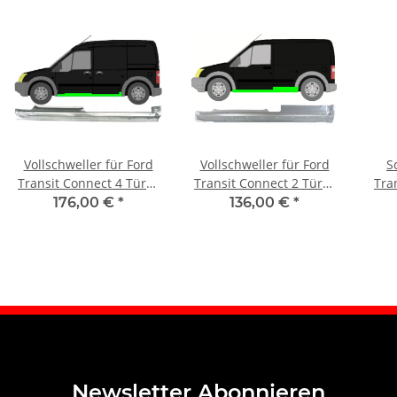
Vollschweller für Ford
Vollschweller für Ford
S
Transit Connect 4 Türer
Transit Connect 2 Türer
Tra
2002 - 2015 links
2002 - 2015 links
176,00 €
*
136,00 €
*
Newsletter Abonnieren