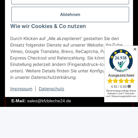
KFZBleche24
Charlottenstraße 58–62
Ablehnen
12247 Berlin
Wie wir Cookies & Co nutzen
LAGER / RETOUREN
Durch Klicken auf „Alle akzeptieren“ gestatten Sie den
Einsatz folgender Dienste auf unserer Website: YouTube,
Packmonster Fulfillment
✕
Vimeo, Google Translate, Brevo, ReCaptcha, PayPal
KFZBleche24 Lager
Express Checkout und Ratenzahlung. Sie können die
Gewerbepark 1
Einstellung jederzeit ändern (Fingerabdruck-Icon links
02694 Malschwitz
unten). Weitere Details finden Sie unter
Konfigurieren
und
in unserer
Datenschutzerklärung
.
Retouren ausschließlich an diese Adresse.
Abholungen nur nach Terminvereinbarung.
Impressum
|
Datenschutz
E-Mail:
sales@kfzbleche24.de
Vertrag widerrufen