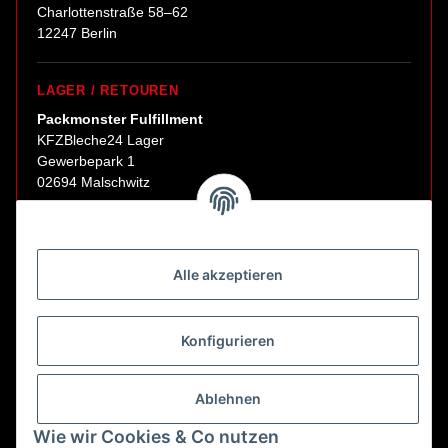
Charlottenstraße 58–62
12247 Berlin
LAGER / RETOUREN
Packmonster Fulfillment
KFZBleche24 Lager
Gewerbepark 1
02694 Malschwitz
Retouren ausschließlich an diese Adresse.
Abholungen nur nach Terminvereinbarung.
Alle akzeptieren
E-Mail:
sales@kfzbleche24.de
Konfigurieren
Vertrag widerrufen
Ablehnen
Wie wir Cookies & Co nutzen
* Alle Preise inkl. gesetzlicher USt., zzgl.
Versand