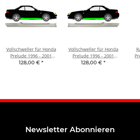
Vollschweller für Honda
Vollschweller für Honda
R
Prelude 1996 - 2001
Prelude 1996 - 2001
Pr
rechts
links
128,00 €
*
128,00 €
*
Newsletter Abonnieren