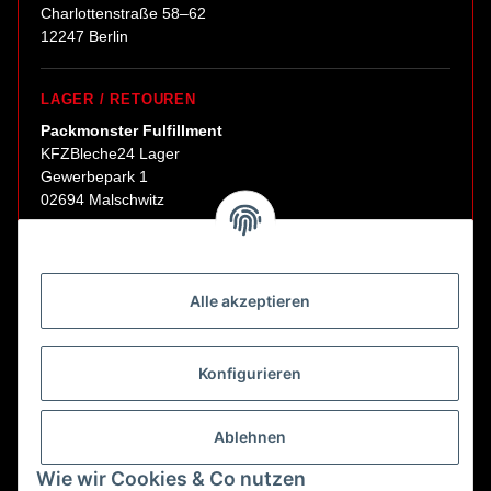
Charlottenstraße 58–62
12247 Berlin
LAGER / RETOUREN
Packmonster Fulfillment
KFZBleche24 Lager
Gewerbepark 1
02694 Malschwitz
Retouren ausschließlich an diese Adresse.
Abholungen nur nach Terminvereinbarung.
Alle akzeptieren
E-Mail:
sales@kfzbleche24.de
Konfigurieren
Vertrag widerrufen
Ablehnen
Wie wir Cookies & Co nutzen
* Alle Preise inkl. gesetzlicher USt., zzgl.
Versand