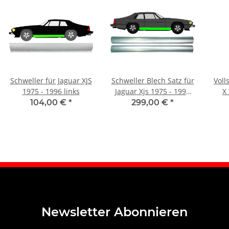
Schweller für Jaguar XJS
Schweller Blech Satz für
Voll
1975 - 1996 links
Jaguar Xjs 1975 - 1996
X
rechts & links
104,00 €
*
299,00 €
*
Newsletter Abonnieren