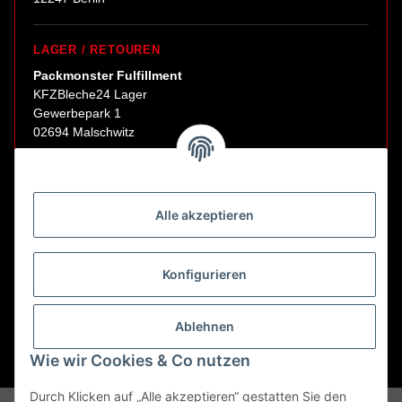
LAGER / RETOUREN
Packmonster Fulfillment
KFZBleche24 Lager
Gewerbepark 1
02694 Malschwitz
Retouren ausschließlich an diese Adresse.
Abholungen nur nach Terminvereinbarung.
Alle akzeptieren
E-Mail:
sales@kfzbleche24.de
Konfigurieren
Vertrag widerrufen
Ablehnen
Wie wir Cookies & Co nutzen
* Alle Preise inkl. gesetzlicher USt., zzgl.
Versand
Durch Klicken auf „Alle akzeptieren“ gestatten Sie den