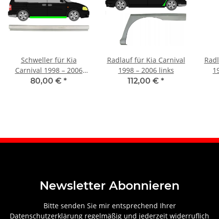
Schweller für Kia
Radlauf für Kia Carnival
Radl
Carnival 1998 – 2006
1998 – 2006 links
1
rechts
80,00 €
*
112,00 €
*
Newsletter Abonnieren
Bitte senden Sie mir entsprechend Ihrer
Datenschutzerklärung
regelmäßig und jederzeit widerruflich