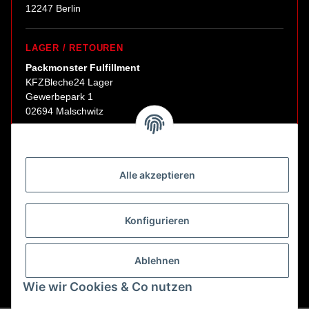
12247 Berlin
LAGER / RETOUREN
Packmonster Fulfillment
KFZBleche24 Lager
Gewerbepark 1
02694 Malschwitz
Retouren ausschließlich an diese Adresse.
Abholungen nur nach Terminvereinbarung.
Alle akzeptieren
E-Mail:
sales@kfzbleche24.de
Konfigurieren
Vertrag widerrufen
Ablehnen
Wie wir Cookies & Co nutzen
* Alle Preise inkl. gesetzlicher USt., zzgl.
Versand