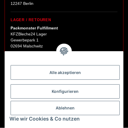
12247 Berlin
LAGER / RETOUREN
Packmonster Fulfillment
KFZBleche24 Lager
Gewerbepark 1
02694 Malschwitz
Retouren ausschließlich an diese Adresse.
Abholungen nur nach Terminvereinbarung.
Alle akzeptieren
E-Mail:
sales@kfzbleche24.de
Konfigurieren
Vertrag widerrufen
Ablehnen
Wie wir Cookies & Co nutzen
* Alle Preise inkl. gesetzlicher USt., zzgl.
Versand