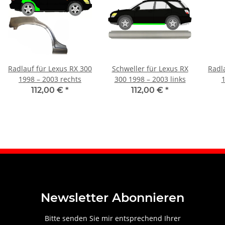
Radlauf für Lexus RX 300
Schweller für Lexus RX
Radl
1998 – 2003 rechts
300 1998 – 2003 links
1
112,00 €
*
112,00 €
*
Newsletter Abonnieren
Bitte senden Sie mir entsprechend Ihrer