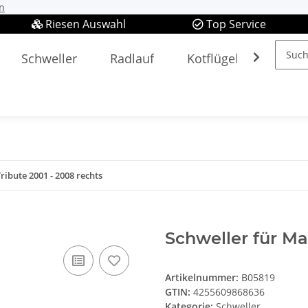
n
Riesen Auswahl
Top Service
Schweller
Radlauf
Kotflügel
Spieg
ribute 2001 - 2008 rechts
Schweller für Ma
Artikelnummer:
B05819
GTIN:
4255609868636
Kategorie:
Schweller