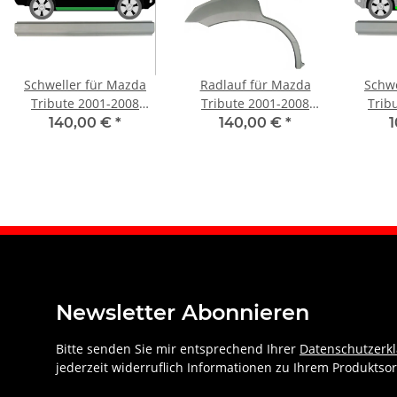
Schweller für Mazda
Radlauf für Mazda
Schwe
Tribute 2001-2008
Tribute 2001-2008
Trib
rechts
rechts
140,00 €
*
140,00 €
*
Newsletter Abonnieren
Bitte senden Sie mir entsprechend Ihrer
Datenschutzerk
jederzeit widerruflich Informationen zu Ihrem Produktsor