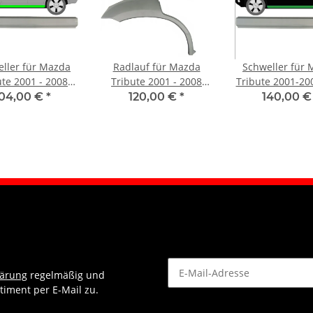
ller für Mazda
Radlauf für Mazda
Schweller für
ute 2001 - 2008
Tribute 2001 - 2008
Tribute 2001-200
links
rechts
104,00 €
*
120,00 €
*
140,00 
lärung
regelmäßig und
timent per E-Mail zu.
Newsletter Abonnieren