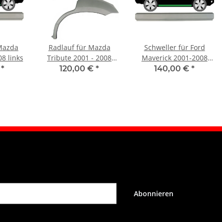
 Mazda
Radlauf für Mazda
Schweller für Ford
8 links
Tribute 2001 - 2008
Maverick 2001-2008
links
rechts
€
*
120,00 €
*
140,00 €
*
Abonnieren