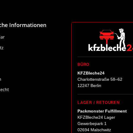
iche Informationen
ar
tz
BÜRO
KFZBleche24
m
Charlottenstraße 58–62
12247 Berlin
recht
LAGER / RETOUREN
Packmonster Fulfillment
KFZBleche24 Lager
Gewerbepark 1
02694 Malschwitz