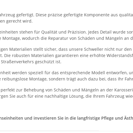
hrzeug gefertigt. Diese präzise gefertigte Komponente aus qualitati
en gerecht wird.
nheiten stehen für Qualität und Präzision. Jedes Detail wurde sorg
he Montage, wodurch die Reparatur von Schäden und Mängeln an der
en Materialien stellt sicher, dass unsere Schweller nicht nur de
et. Die robusten Materialien garantieren eine erhöhte Widerstand
Straßenverkehrs geschützt ist.
heit werden speziell für das entsprechende Modell entworfen, um
 reibungslose Montage, sondern trägt auch dazu bei, dass Ihr Fah
 perfekt zur Behebung von Schäden und Mängeln an der Karosserie
gen Sie auch für eine nachhaltige Lösung, die Ihrem Fahrzeug wie
inheiten und investieren Sie in die langfristige Pflege und Ästhe