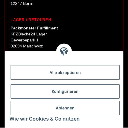
12247 Berlin
LAGER / RETOUREN
Packmonster Fulfillment
KFZBleche24 Lager
Gewerbepark 1
02694 Malschwitz
Retouren ausschließlich an diese Adresse.
Abholungen nur nach Terminvereinbarung.
Alle akzeptieren
E-Mail:
sales@kfzbleche24.de
Konfigurieren
Vertrag widerrufen
Ablehnen
Wie wir Cookies & Co nutzen
* Alle Preise inkl. gesetzlicher USt., zzgl.
Versand