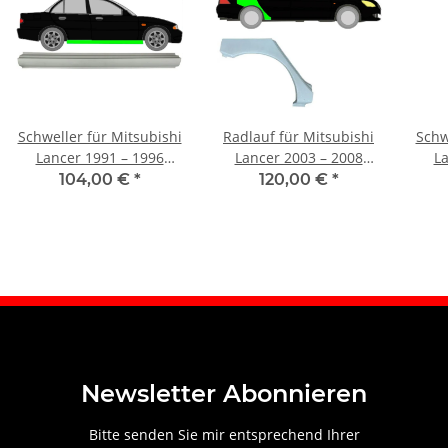
Schweller für Mitsubishi
Radlauf für Mitsubishi
Schw
Lancer 1991 – 1996
Lancer 2003 – 2008
La
rechts
rechts
104,00 €
*
120,00 €
*
Newsletter Abonnieren
Bitte senden Sie mir entsprechend Ihrer