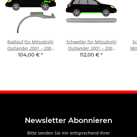
Radlauf für Mitsubishi
Schweller für Mitsubishi
Sc
Outlander 2001 – 2007
Outlander 2001 – 2007
Mit
links
rechts
104,00 €
*
112,00 €
*
Newsletter Abonnieren
Bitte senden Sie mir entsprechend Ihrer