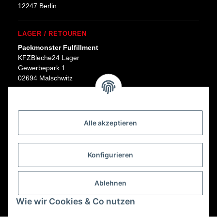
12247 Berlin
LAGER / RETOUREN
Packmonster Fulfillment
KFZBleche24 Lager
Gewerbepark 1
02694 Malschwitz
Retouren ausschließlich an diese Adresse.
Abholungen nur nach Terminvereinbarung.
Alle akzeptieren
E-Mail:
sales@kfzbleche24.de
Konfigurieren
Vertrag widerrufen
Ablehnen
Wie wir Cookies & Co nutzen
* Alle Preise inkl. gesetzlicher USt., zzgl.
Versand