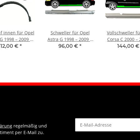
f innen für Opel
Schweller für Opel
Vollschweller f
 G 1998 – 2009 5
Astra G 1998 – 2009 5
Corsa C 2000 – 
ürer rechts
Türer links
Türer rech
112,00 €
*
96,00 €
*
144,00 
lärung
regelmäßig und
timent per E-Mail zu.
Newsletter Abonnieren