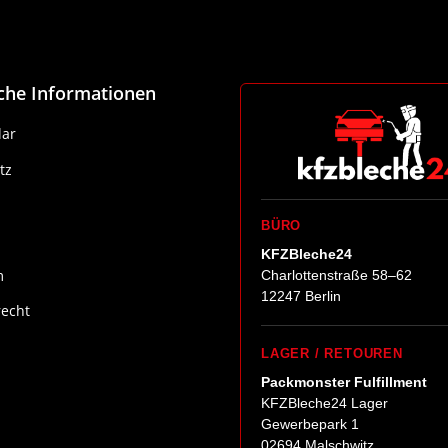
iche Informationen
ar
tz
BÜRO
KFZBleche24
m
Charlottenstraße 58–62
12247 Berlin
recht
LAGER / RETOUREN
Packmonster Fulfillment
KFZBleche24 Lager
Gewerbepark 1
02694 Malschwitz