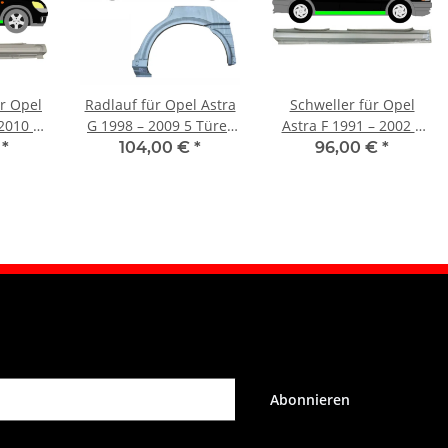
ür Opel
Radlauf für Opel Astra
Schweller für Opel
2010 5
G 1998 – 2009 5 Türer
Astra F 1991 – 2002 5
ts
links
Türer rechts
€
*
104,00 €
*
96,00 €
*
Abonnieren