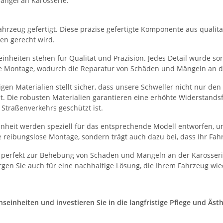
ängel an Karosserie.
hrzeug gefertigt. Diese präzise gefertigte Komponente aus qualitati
en gerecht wird.
nheiten stehen für Qualität und Präzision. Jedes Detail wurde sorg
he Montage, wodurch die Reparatur von Schäden und Mängeln an der
en Materialien stellt sicher, dass unsere Schweller nicht nur de
et. Die robusten Materialien garantieren eine erhöhte Widerstand
Straßenverkehrs geschützt ist.
heit werden speziell für das entsprechende Modell entworfen, um
 reibungslose Montage, sondern trägt auch dazu bei, dass Ihr Fah
 perfekt zur Behebung von Schäden und Mängeln an der Karosserie
gen Sie auch für eine nachhaltige Lösung, die Ihrem Fahrzeug wie
inheiten und investieren Sie in die langfristige Pflege und Ästhe