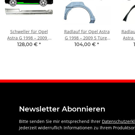
Schweller für Opel
Radlauf für Opel Astra
Radlau
Astra G 1998 – 2009 3
G 1998 – 2009 5 Türer
Astra
Türer rechts
rechts
T
128,00 €
*
104,00 €
*
Newsletter Abonnieren
Bitte senden Sie mir entsprechend Ihrer
Datenschutzerk
jederzeit widerruflich Informationen zu Ihrem Produktsor