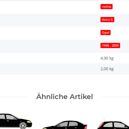
rechts
Astra G
Opel
1998 - 2009
4,90 kg
2,00
kg
Ähnliche Artikel