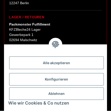
12247 Berlin
LAGER / RETOUREN
Packmonster Fulfillment
KFZBleche24 Lager
Gewerbepark 1
02694 Malschwitz
Retouren ausschließlich an diese Adresse.
Abholungen nur nach Terminvereinbarung.
Alle akzeptieren
E-Mail:
sales@kfzbleche24.de
Konfigurieren
Vertrag widerrufen
Ablehnen
Wie wir Cookies & Co nutzen
* Alle Preise inkl. gesetzlicher USt., zzgl.
Versand