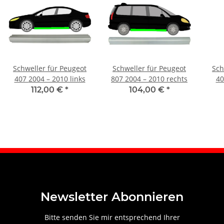
Schweller für Peugeot
Schweller für Peugeot
Sch
407 2004 – 2010 links
807 2004 – 2010 rechts
40
112,00 €
*
104,00 €
*
Newsletter Abonnieren
Bitte senden Sie mir entsprechend Ihrer