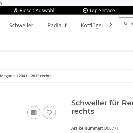
n
Riesen Auswahl
Top Service
Schweller
Radlauf
Kotflügel
Spieg
Megane II 2003 – 2012 rechts
Schweller für Re
rechts
Artikelnummer:
B06771