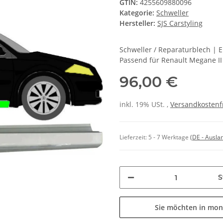
GTIN:
4255609880096
Kategorie:
Schweller
Hersteller:
SJS Carstyling
Schweller / Reparaturblech | 
Passend für Renault Megane II
96,00 €
inkl. 19% USt. ,
Versandkostenf
Lieferzeit:
5 - 7 Werktage
(DE - Ausla
S
Sie möchten in mon