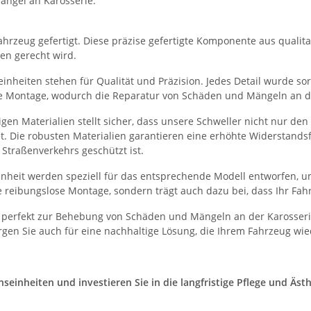
ängel an Karosserie.
hrzeug gefertigt. Diese präzise gefertigte Komponente aus qualitati
en gerecht wird.
nheiten stehen für Qualität und Präzision. Jedes Detail wurde sorg
he Montage, wodurch die Reparatur von Schäden und Mängeln an der
en Materialien stellt sicher, dass unsere Schweller nicht nur de
et. Die robusten Materialien garantieren eine erhöhte Widerstand
Straßenverkehrs geschützt ist.
heit werden speziell für das entsprechende Modell entworfen, um
 reibungslose Montage, sondern trägt auch dazu bei, dass Ihr Fah
 perfekt zur Behebung von Schäden und Mängeln an der Karosserie
gen Sie auch für eine nachhaltige Lösung, die Ihrem Fahrzeug wie
inheiten und investieren Sie in die langfristige Pflege und Ästhe