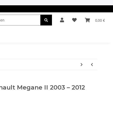
0,00 €
el & Leuchten
Autopflege
Oldtimerteile
nault Megane II 2003 – 2012