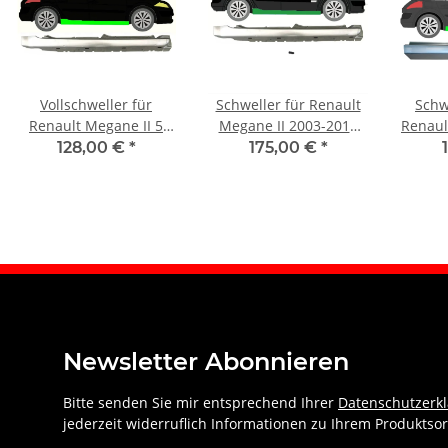
Vollschweller für
Schweller für Renault
Schw
Renault Megane II 5
Megane II 2003-2012
Renaul
Türer 2003 – 2012
rechts (4 Türer)
-
128,00 €
*
175,00 €
*
rechts
Newsletter Abonnieren
Bitte senden Sie mir entsprechend Ihrer
Datenschutzerk
jederzeit widerruflich Informationen zu Ihrem Produktsor