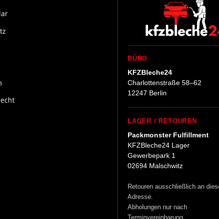
ar
tz
BÜRO
KFZBleche24
m
Charlottenstraße 58–62
12247 Berlin
recht
LAGER / RETOUREN
Packmonster Fulfillment
KFZBleche24 Lager
Gewerbepark 1
02694 Malschwitz
Retouren ausschließlich an dies
Adresse.
Abholungen nur nach
Terminvereinbarung.