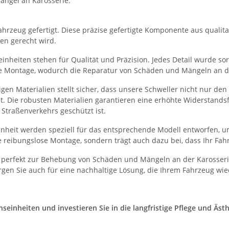
ängel an Karosserie.
hrzeug gefertigt. Diese präzise gefertigte Komponente aus qualitati
en gerecht wird.
nheiten stehen für Qualität und Präzision. Jedes Detail wurde sorg
he Montage, wodurch die Reparatur von Schäden und Mängeln an der
en Materialien stellt sicher, dass unsere Schweller nicht nur de
et. Die robusten Materialien garantieren eine erhöhte Widerstand
Straßenverkehrs geschützt ist.
heit werden speziell für das entsprechende Modell entworfen, um
 reibungslose Montage, sondern trägt auch dazu bei, dass Ihr Fah
 perfekt zur Behebung von Schäden und Mängeln an der Karosserie
gen Sie auch für eine nachhaltige Lösung, die Ihrem Fahrzeug wie
inheiten und investieren Sie in die langfristige Pflege und Ästhe