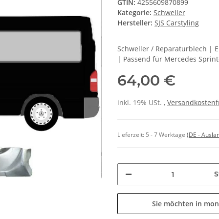
GTIN:
4255609870899
Kategorie:
Schweller
Hersteller:
SJS Carstyling
Schweller / Reparaturblech | 
| Passend für Mercedes Sprint
64,00 €
inkl. 19% USt. ,
Versandkostenf
Lieferzeit:
5 - 7 Werktage
(DE - Ausla
S
Sie möchten in mon