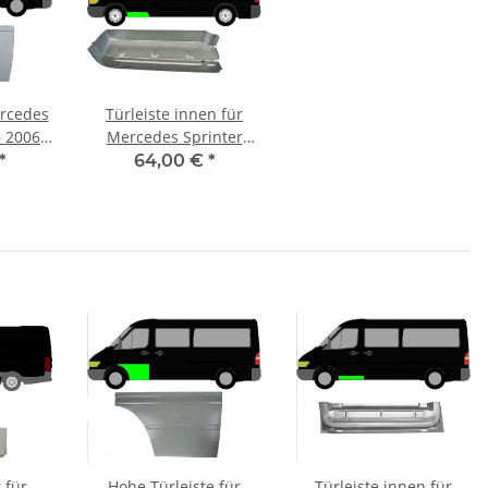
ercedes
Türleiste innen für
– 2006
Mercedes Sprinter
s
1995 – 2006 vorne links
*
64,00 €
*
 für
Hohe Türleiste für
Türleiste innen für