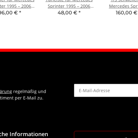
ter 1995 – 2006
Sprinter 1995 – 2006
Mercedes Spr
vorne links
vorne links
2006 – 2021 vorn
96,00 €
*
48,00 €
*
160,00 
lärung
regelmäßig und
timent per E-Mail zu.
Newsletter Abonnieren
iche Informationen