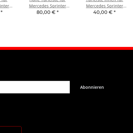
inter
Mercedes Sprinter
Mercedes Sprinter
e links
1995 – 2006 vorne links
1995 – 2006 vorne
€
*
80,00 €
*
40,00 €
*
rechts
Abonnieren