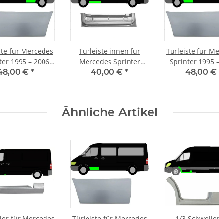
ste für Mercedes
Türleiste innen für
Türleiste für M
ter 1995 – 2006
Mercedes Sprinter
Sprinter 1995 
orne rechts
1995 – 2006 vorne
vorne link
48,00 €
*
40,00 €
*
48,00 €
rechts
Ähnliche Artikel
ler für Mercedes
Türleiste für Mercedes
1/3 Schweller