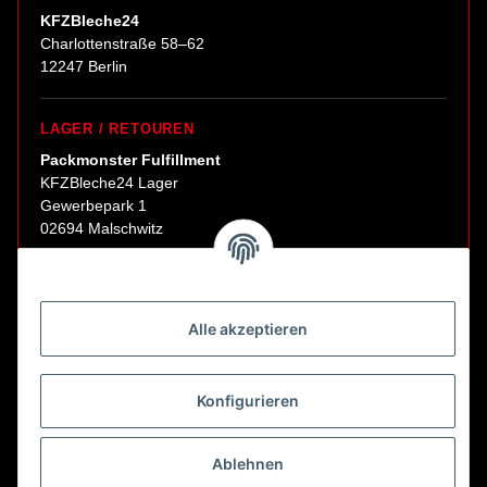
KFZBleche24
Charlottenstraße 58–62
12247 Berlin
LAGER / RETOUREN
Packmonster Fulfillment
KFZBleche24 Lager
Gewerbepark 1
02694 Malschwitz
Retouren ausschließlich an diese Adresse.
Abholungen nur nach Terminvereinbarung.
Alle akzeptieren
E-Mail:
sales@kfzbleche24.de
Konfigurieren
Vertrag widerrufen
Ablehnen