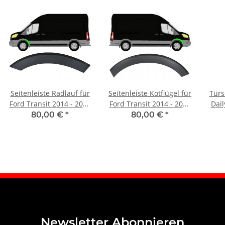
Seitenleiste Radlauf für
Seitenleiste Kotflügel für
Türs
Ford Transit 2014 - 2021
Ford Transit 2014 - 2021
Dail
vorne links
vorne rechts
80,00 €
*
80,00 €
*
Newsletter Abonnieren