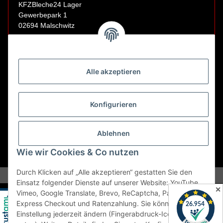
KFZBleche24 Lager
Gewerbepark 1
02694 Malschwitz
Retouren ausschließlich an diese Adresse.
Abholungen nur nach Terminvereinbarung.
Alle akzeptieren
E-Mail:
sales@kfzbleche24.de
Konfigurieren
Vertrag widerrufen
Ablehnen
Wie wir Cookies & Co nutzen
* Alle Preise inkl. gesetzlicher USt., zzgl.
Versand
Durch Klicken auf „Alle akzeptieren“ gestatten Sie den
Einsatz folgender Dienste auf unserer Website: YouTube,
✕
Vimeo, Google Translate, Brevo, ReCaptcha, PayPal
Express Checkout und Ratenzahlung. Sie können die
Einstellung jederzeit ändern (Fingerabdruck-Icon links