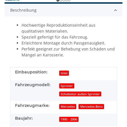
Beschreibung
Hochwertige Reproduktionseinheit aus
qualitativen Materialien.
Speziell gefertigt für das Fahrzeug.
Erleichtere Montage durch Passgenauigkeit.
Perfekt geeignet zur Behebung von Schäden und
Mängel an Karosserie.
Produkteigenschaft
Wert
Einbauposition:
links
Fahrzeugmodell:
Sprinter
Schiebetür außen Sprinter
Fahrzeugmarke:
Mercedes
Mercedes-Benz
Baujahr:
1995 - 2006