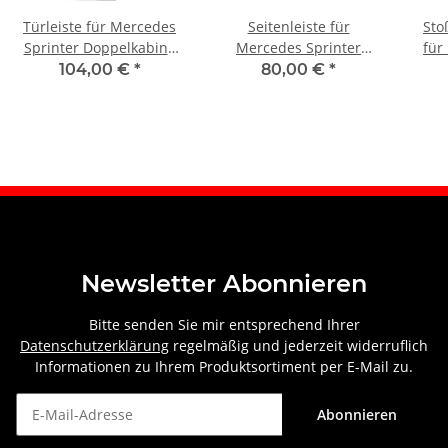
Türleiste für Mercedes
Seitenleiste für
Sto
Sprinter Doppelkabine
Mercedes Sprinter
für
1995 – 2006 links
langer Radstand 1995 –
1
104,00 €
*
80,00 €
*
2006 hinten rechts
Newsletter Abonnieren
Bitte senden Sie mir entsprechend Ihrer
Datenschutzerklärung
regelmäßig und jederzeit widerruflich
Informationen zu Ihrem Produktsortiment per E-Mail zu.
Abonnieren
Newsletter Abonnieren