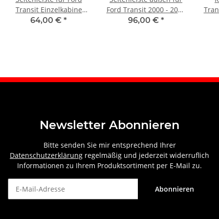
Transit Einzelkabine
Ford Transit 2000 - 2013
Tran
2000 - 2013 links
rechts
2000
64,00 €
*
96,00 €
*
Newsletter Abonnieren
Bitte senden Sie mir entsprechend Ihrer
Datenschutzerklärung
regelmäßig und jederzeit widerruflich
Informationen zu Ihrem Produktsortiment per E-Mail zu.
Abonnieren
Newsletter Abonnieren