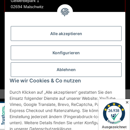
Gewerbepark 1
02694 Malschwitz
Retouren ausschließlich an diese Adresse.
Abholungen nur nach Terminvereinbarung.
Alle akzeptieren
E-Mail:
sales@kfzbleche24.de
Konfigurieren
Vertrag widerrufen
Ablehnen
Wie wir Cookies & Co nutzen
* Alle Preise inkl. gesetzlicher USt., zzgl.
Versand
Durch Klicken auf „Alle akzeptieren“ gestatten Sie den
Einsatz folgender Dienste auf unserer Website: YouTube,
✕
Vimeo, Google Translate, Brevo, ReCaptcha, PayPal
Express Checkout und Ratenzahlung. Sie können die
Einstellung jederzeit ändern (Fingerabdruck-Icon links
unten). Weitere Details finden Sie unter
Konfigurieren
und
in unserer
Datenschutzerklärung
.