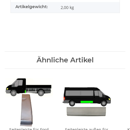
Artikelgewicht:
2,00
kg
Ähnliche Artikel
Seitenleiste für Ford
Seitenleiste außen für
K