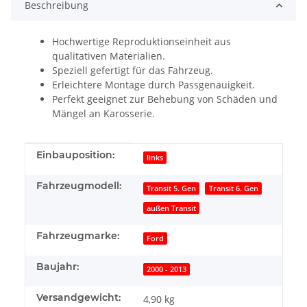
Beschreibung
Hochwertige Reproduktionseinheit aus
qualitativen Materialien.
Speziell gefertigt für das Fahrzeug.
Erleichtere Montage durch Passgenauigkeit.
Perfekt geeignet zur Behebung von Schäden und
Mängel an Karosserie.
Produkteigenschaft
Wert
Einbauposition:
links
Fahrzeugmodell:
Transit 5. Gen
Transit 6. Gen
außen Transit
Fahrzeugmarke:
Ford
Baujahr:
2000 - 2013
Versandgewicht:
4,90 kg