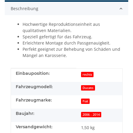
Beschreibung
Hochwertige Reproduktionseinheit aus
qualitativen Materialien.
Speziell gefertigt für das Fahrzeug.
Erleichtere Montage durch Passgenauigkeit.
Perfekt geeignet zur Behebung von Schäden und
Mängel an Karosserie.
Produkteigenschaft
Wert
Einbauposition:
rechts
Fahrzeugmodell:
Ducato
Fahrzeugmarke:
Fiat
Baujahr:
2006 - 2014
Versandgewicht:
1,50 kg