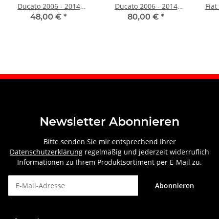
Ducato 2006 - 2014
Ducato 2006 - 2014
Fiat
rechts
hinten rechts
48,00 €
*
80,00 €
*
Newsletter Abonnieren
Bitte senden Sie mir entsprechend Ihrer
Datenschutzerklärung
regelmäßig und jederzeit widerruflich
Informationen zu Ihrem Produktsortiment per E-Mail zu.
Abonnieren
Newsletter Abonnieren