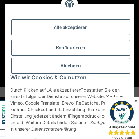
Retouren ausschließlich an diese Adresse.
Abholungen nur nach Terminvereinbarung.
Alle akzeptieren
E-Mail:
sales@kfzbleche24.de
Konfigurieren
Vertrag widerrufen
Ablehnen
Wie wir Cookies & Co nutzen
* Alle Preise inkl. gesetzlicher USt., zzgl.
Versand
Durch Klicken auf „Alle akzeptieren“ gestatten Sie den
Einsatz folgender Dienste auf unserer Website: YouTube,
✕
Vimeo, Google Translate, Brevo, ReCaptcha, PayPal
Express Checkout und Ratenzahlung. Sie können die
Einstellung jederzeit ändern (Fingerabdruck-Icon links
unten). Weitere Details finden Sie unter
Konfigurieren
und
in unserer
Datenschutzerklärung
.