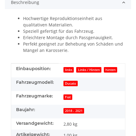
Beschreibung
Hochwertige Reproduktionseinheit aus
qualitativen Materialien.
Speziell gefertigt für das Fahrzeug.
Erleichtere Montage durch Passgenauigkeit.
Perfekt geeignet zur Behebung von Schäden und
Mängel an Karosserie.
Produkteigenschaft
Wert
Einbauposition:
links
Links / Hinten
hinten
Fahrzeugmodell:
Ducato
Fahrzeugmarke:
Fiat
Baujahr:
2018 - 2021
Versandgewicht:
2,80 kg
Artikelgewicht:
1,00
kg