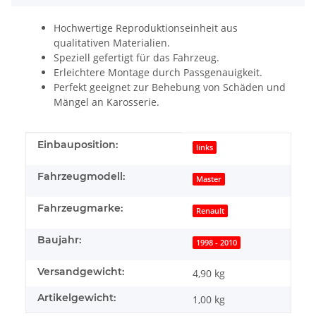
Hochwertige Reproduktionseinheit aus
qualitativen Materialien.
Speziell gefertigt für das Fahrzeug.
Erleichtere Montage durch Passgenauigkeit.
Perfekt geeignet zur Behebung von Schäden und
Mängel an Karosserie.
Produkteigenschaft
Wert
Einbauposition:
links
Fahrzeugmodell:
Master
Fahrzeugmarke:
Renault
Baujahr:
1998 - 2010
Versandgewicht:
4,90 kg
Artikelgewicht:
1,00
kg