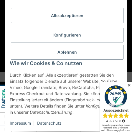
Retouren ausschließlich an diese Adresse.
Abholungen nur nach Terminvereinbarung.
Alle akzeptieren
E-Mail:
sales@kfzbleche24.de
Konfigurieren
Vertrag widerrufen
Ablehnen
Wie wir Cookies & Co nutzen
* Alle Preise inkl. gesetzlicher USt., zzgl.
Versand
Durch Klicken auf „Alle akzeptieren“ gestatten Sie den
Einsatz folgender Dienste auf unserer Website: YouTube,
✕
Vimeo, Google Translate, Brevo, ReCaptcha, PayPal
Express Checkout und Ratenzahlung. Sie können die
Einstellung jederzeit ändern (Fingerabdruck-Icon links
unten). Weitere Details finden Sie unter
Konfigurieren
und
in unserer
Datenschutzerklärung
.
Impressum
|
Datenschutz