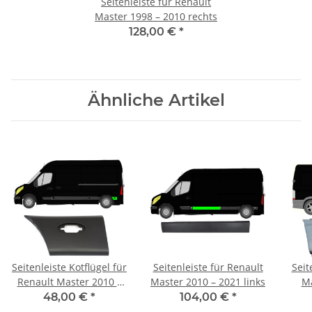
Seitenleiste für Renault
Master 1998 – 2010 rechts
128,00 €
*
Ähnliche Artikel
Seitenleiste Kotflügel für
Seitenleiste für Renault
Seit
Renault Master 2010 –
Master 2010 – 2021 links
Ma
2021 hinten links
48,00 €
*
104,00 €
*