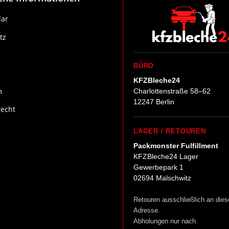
ar
tz
BÜRO
KFZBleche24
m
Charlottenstraße 58–62
12247 Berlin
recht
LAGER / RETOUREN
Packmonster Fulfillment
KFZBleche24 Lager
Gewerbepark 1
02694 Malschwitz
Retouren ausschließlich an dies
Adresse.
Abholungen nur nach