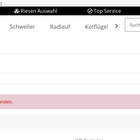
n
Riesen Auswahl
Top Service
Schweller
Radlauf
Kotflügel
Spieg
funden.