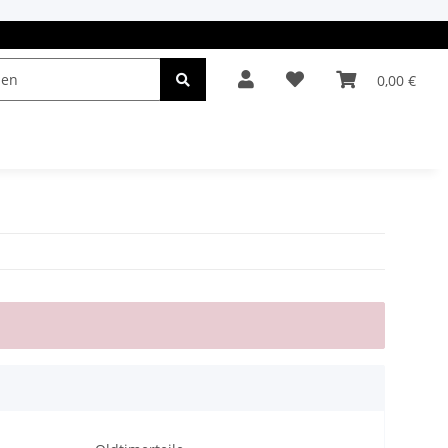
0,00 €
el & Leuchten
Autopflege
Oldtimerteile