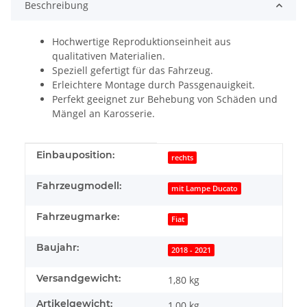
Beschreibung
Hochwertige Reproduktionseinheit aus
qualitativen Materialien.
Speziell gefertigt für das Fahrzeug.
Erleichtere Montage durch Passgenauigkeit.
Perfekt geeignet zur Behebung von Schäden und
Mängel an Karosserie.
Produkteigenschaft
Wert
Einbauposition:
rechts
Fahrzeugmodell:
mit Lampe Ducato
Fahrzeugmarke:
Fiat
Baujahr:
2018 - 2021
Versandgewicht:
1,80 kg
Artikelgewicht:
1,00
kg