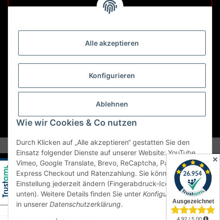
Retouren ausschließlich an diese Adresse.
Abholungen nur nach Terminvereinbarung.
Alle akzeptieren
E-Mail:
sales@kfzbleche24.de
Konfigurieren
Vertrag widerrufen
Ablehnen
Wie wir Cookies & Co nutzen
* Alle Preise inkl. gesetzlicher USt., zzgl.
Versand
Durch Klicken auf „Alle akzeptieren“ gestatten Sie den
Einsatz folgender Dienste auf unserer Website: YouTube,
✕
Vimeo, Google Translate, Brevo, ReCaptcha, PayPal
Express Checkout und Ratenzahlung. Sie können die
Einstellung jederzeit ändern (Fingerabdruck-Icon links
unten). Weitere Details finden Sie unter
Konfigurieren
und
in unserer
Datenschutzerklärung
.