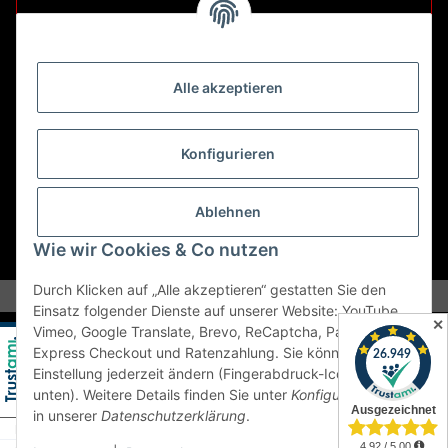
Retouren ausschließlich an diese Adresse.
Abholungen nur nach Terminvereinbarung.
Alle akzeptieren
E-Mail:
sales@kfzbleche24.de
Konfigurieren
Vertrag widerrufen
Ablehnen
Wie wir Cookies & Co nutzen
* Alle Preise inkl. gesetzlicher USt., zzgl.
Versand
Durch Klicken auf „Alle akzeptieren“ gestatten Sie den
Einsatz folgender Dienste auf unserer Website: YouTube,
✕
Vimeo, Google Translate, Brevo, ReCaptcha, PayPal
Express Checkout und Ratenzahlung. Sie können die
Einstellung jederzeit ändern (Fingerabdruck-Icon links
unten). Weitere Details finden Sie unter
Konfigurieren
und
in unserer
Datenschutzerklärung
.