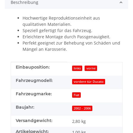
Beschreibung
Hochwertige Reproduktionseinheit aus
qualitativen Materialien.
Speziell gefertigt für das Fahrzeug.
Erleichtere Montage durch Passgenauigkeit.
Perfekt geeignet zur Behebung von Schäden und
Mängel an Karosserie.
Produkteigenschaft
Wert
Einbauposition:
links
vorne
Fahrzeugmodell:
vordere tür Ducato
Fahrzeugmarke:
Fiat
Baujahr:
2002 - 2006
Versandgewicht:
2,80 kg
Artikelgewicht:
1,00
kg