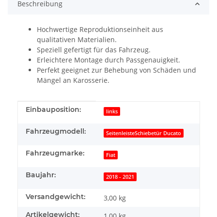
Beschreibung
Hochwertige Reproduktionseinheit aus
qualitativen Materialien.
Speziell gefertigt für das Fahrzeug.
Erleichtere Montage durch Passgenauigkeit.
Perfekt geeignet zur Behebung von Schäden und
Mängel an Karosserie.
Produkteigenschaft
Wert
Einbauposition:
links
Fahrzeugmodell:
SeitenleisteSchiebetür Ducato
Fahrzeugmarke:
Fiat
Baujahr:
2018 - 2021
Versandgewicht:
3,00 kg
Artikelgewicht:
1,00
kg