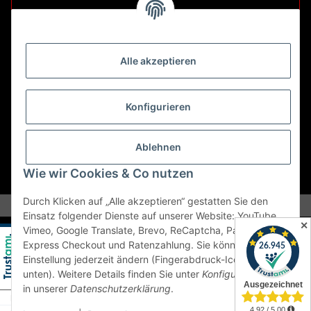
Retouren ausschließlich an diese Adresse.
Abholungen nur nach Terminvereinbarung.
Alle akzeptieren
E-Mail:
sales@kfzbleche24.de
Konfigurieren
Vertrag widerrufen
Ablehnen
Wie wir Cookies & Co nutzen
* Alle Preise inkl. gesetzlicher USt., zzgl.
Versand
Durch Klicken auf „Alle akzeptieren“ gestatten Sie den
Einsatz folgender Dienste auf unserer Website: YouTube,
✕
Vimeo, Google Translate, Brevo, ReCaptcha, PayPal
Express Checkout und Ratenzahlung. Sie können die
Einstellung jederzeit ändern (Fingerabdruck-Icon links
unten). Weitere Details finden Sie unter
Konfigurieren
und
in unserer
Datenschutzerklärung
.