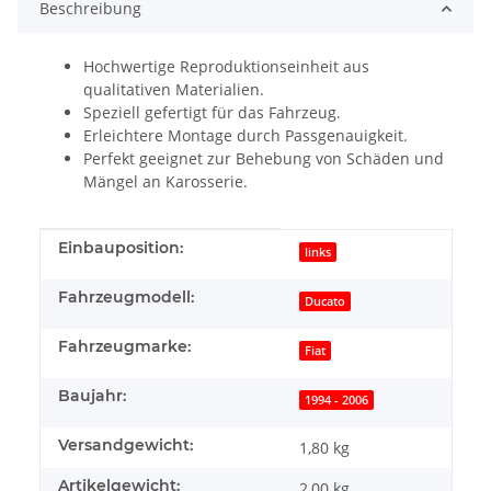
Beschreibung
Hochwertige Reproduktionseinheit aus
qualitativen Materialien.
Speziell gefertigt für das Fahrzeug.
Erleichtere Montage durch Passgenauigkeit.
Perfekt geeignet zur Behebung von Schäden und
Mängel an Karosserie.
Produkteigenschaft
Wert
Einbauposition:
links
Fahrzeugmodell:
Ducato
Fahrzeugmarke:
Fiat
Baujahr:
1994 - 2006
Versandgewicht:
1,80 kg
Artikelgewicht:
2,00
kg