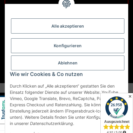
Retouren ausschließlich an diese Adresse.
Abholungen nur nach Terminvereinbarung.
Alle akzeptieren
E-Mail:
sales@kfzbleche24.de
Konfigurieren
Vertrag widerrufen
Ablehnen
Wie wir Cookies & Co nutzen
* Alle Preise inkl. gesetzlicher USt., zzgl.
Versand
Durch Klicken auf „Alle akzeptieren“ gestatten Sie den
Einsatz folgender Dienste auf unserer Website: YouTube,
✕
Vimeo, Google Translate, Brevo, ReCaptcha, PayPal
Express Checkout und Ratenzahlung. Sie können die
Einstellung jederzeit ändern (Fingerabdruck-Icon links
unten). Weitere Details finden Sie unter
Konfigurieren
und
in unserer
Datenschutzerklärung
.