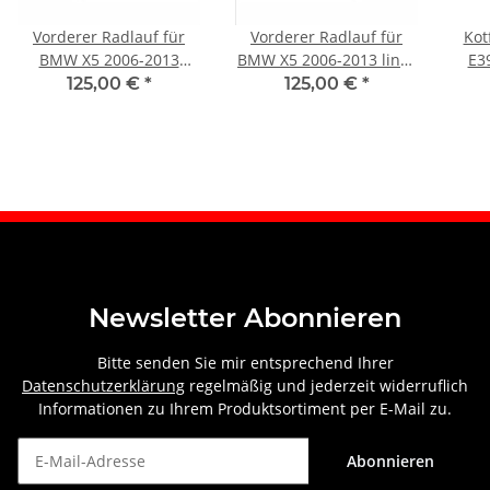
Vorderer Radlauf für
Vorderer Radlauf für
Kot
BMW X5 2006-2013
BMW X5 2006-2013 links
E39
rechts (Cover)
(Cover)
125,00 €
*
125,00 €
*
Newsletter Abonnieren
Bitte senden Sie mir entsprechend Ihrer
Datenschutzerklärung
regelmäßig und jederzeit widerruflich
Informationen zu Ihrem Produktsortiment per E-Mail zu.
Abonnieren