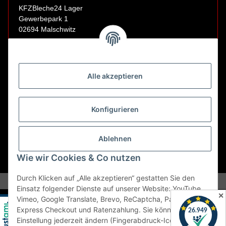
KFZBleche24 Lager
Gewerbepark 1
02694 Malschwitz
Retouren ausschließlich an diese Adresse.
Abholungen nur nach Terminvereinbarung.
Alle akzeptieren
E-Mail:
sales@kfzbleche24.de
Konfigurieren
Vertrag widerrufen
Ablehnen
Wie wir Cookies & Co nutzen
* Alle Preise inkl. gesetzlicher USt., zzgl.
Versand
Durch Klicken auf „Alle akzeptieren“ gestatten Sie den
Einsatz folgender Dienste auf unserer Website: YouTube,
✕
Vimeo, Google Translate, Brevo, ReCaptcha, PayPal
Express Checkout und Ratenzahlung. Sie können die
Einstellung jederzeit ändern (Fingerabdruck-Icon links