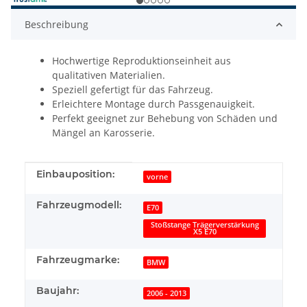
Beschreibung
Hochwertige Reproduktionseinheit aus
qualitativen Materialien.
Speziell gefertigt für das Fahrzeug.
Erleichtere Montage durch Passgenauigkeit.
Perfekt geeignet zur Behebung von Schäden und
Mängel an Karosserie.
Produkteigenschaft
Wert
Einbauposition:
vorne
Fahrzeugmodell:
E70
Stoßstange Trägerverstärkung
X5 E70
Fahrzeugmarke:
BMW
Baujahr:
2006 - 2013