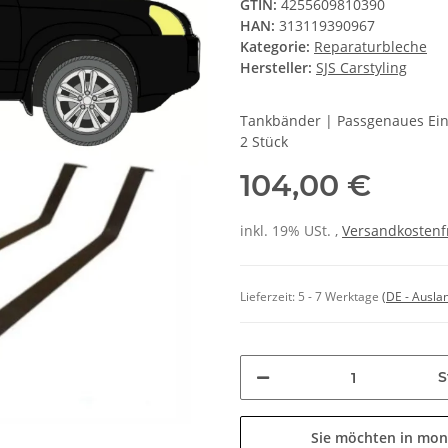
GTIN:
4255609810390
HAN:
313119390967
Kategorie:
Reparaturbleche
Hersteller:
SJS Carstyling
Tankbänder | Passgenaues Ein
2 Stück
104,00 €
inkl. 19% USt. ,
Versandkostenf
Lieferzeit:
5 - 7 Werktage
(DE - Ausla
S
Sie möchten in mon