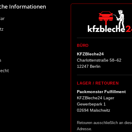
iche Informationen
ar
tz
BÜRO
KFZBleche24
m
Charlottenstraße 58–62
12247 Berlin
recht
LAGER / RETOUREN
Packmonster Fulfillment
KFZBleche24 Lager
Gewerbepark 1
02694 Malschwitz
Retouren ausschließlich an dies
Adresse.