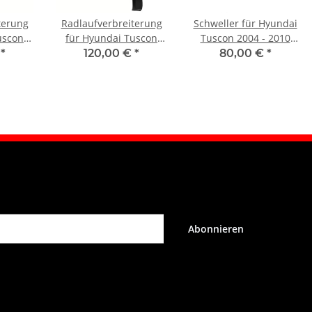
terung
Radlaufverbreiterung
Schweller für Hyundai
uscon
für Hyundai Tuscon
Tuscon 2004 - 2010
orne
2004 - 2010 vorne links
links
€
*
120,00 €
*
80,00 €
*
Abonnieren