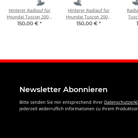
Hinterer Radlauf für
Hinterer Radlauf für
Radla
Hyundai Tuscon 2004-
Hyundai Tuscon 2004-
Tusc
2010 rechts
2010 links
h
150,00 €
*
150,00 €
*
Newsletter Abonnieren
Bitte senden Sie mir entsprechend Ihrer
Datenschutzerk
jederzeit widerruflich Informationen zu Ihrem Produktsor