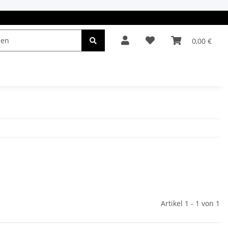
0,00 €
el & Leuchten
Autopflege
Oldtimerteile
Artikel 1 - 1 von 1