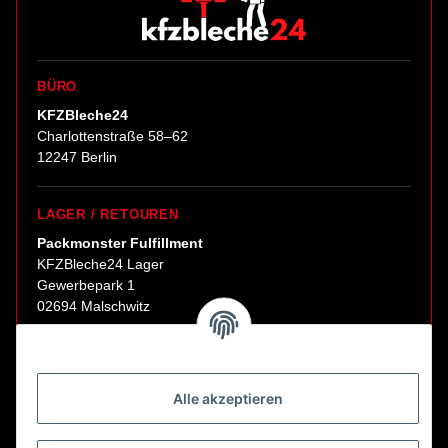
BÜRO
KFZBleche24
Charlottenstraße 58–62
12247 Berlin
LAGER / RETOUREN
Packmonster Fulfillment
KFZBleche24 Lager
Gewerbepark 1
02694 Malschwitz
Retouren ausschließlich an diese Adresse.
Abholungen nur nach Terminvereinbarung.
Alle akzeptieren
E-Mail:
sales@kfzbleche24.de