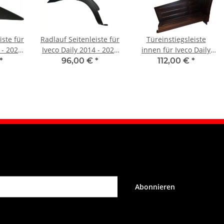
iste für
Radlauf Seitenleiste für
Türeinstiegsleiste
 - 2021
Iveco Daily 2014 - 2021
innen für Iveco Daily
s
vorne links
1999 - 2006 vorne
*
96,00 €
*
112,00 €
*
rechts
Abonnieren