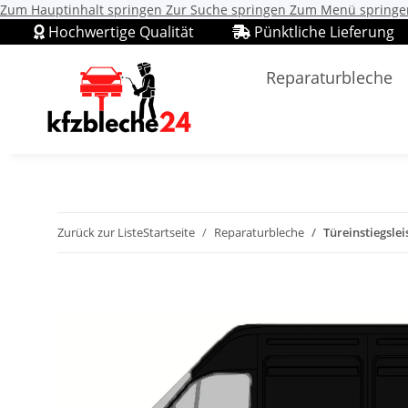
Zum Hauptinhalt springen
Zur Suche springen
Zum Menü springe
Hochwertige Qualität
Pünktliche Lieferung
Reparaturbleche
Zurück zur Liste
Startseite
Reparaturbleche
Türeinstiegslei