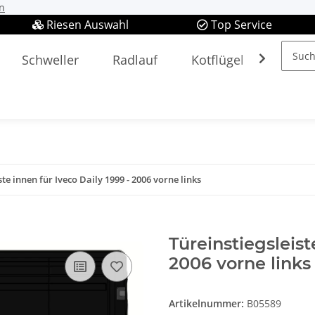
n
Riesen Auswahl
Top Service
Schweller
Radlauf
Kotflügel
Spieg
ste innen für Iveco Daily 1999 - 2006 vorne links
Türeinstiegsleist
2006 vorne links
Artikelnummer:
B05589