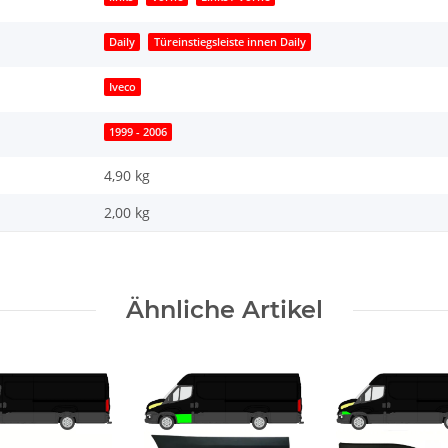
Daily
Türeinstiegsleiste innen Daily
Iveco
1999 - 2006
4,90 kg
2,00
kg
Ähnliche Artikel