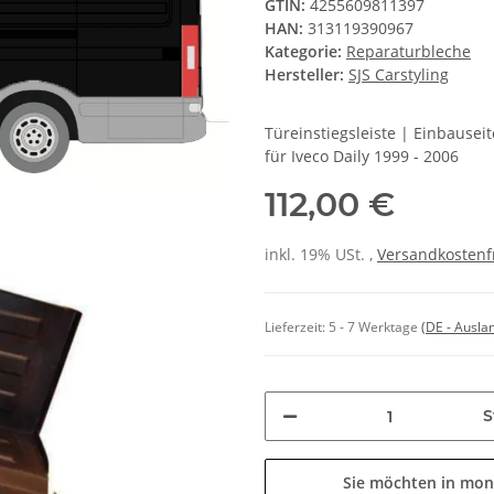
GTIN:
4255609811397
HAN:
313119390967
Kategorie:
Reparaturbleche
Hersteller:
SJS Carstyling
Türeinstiegsleiste | Einbause
für Iveco Daily 1999 - 2006
112,00 €
inkl. 19% USt. ,
Versandkostenf
Lieferzeit:
5 - 7 Werktage
(DE - Ausla
S
Sie möchten in mon