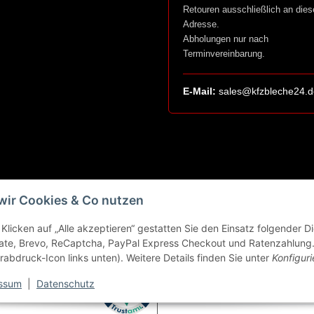
Retouren ausschließlich an dies
Adresse.
Abholungen nur nach
Terminvereinbarung.
E-Mail:
sales@kfzbleche24.d
wir Cookies & Co nutzen
Klicken auf „Alle akzeptieren“ gestatten Sie den Einsatz folgender 
ate, Brevo, ReCaptcha, PayPal Express Checkout und Ratenzahlung. 
rabdruck-Icon links unten). Weitere Details finden Sie unter
Konfiguri
ssum
|
Datenschutz