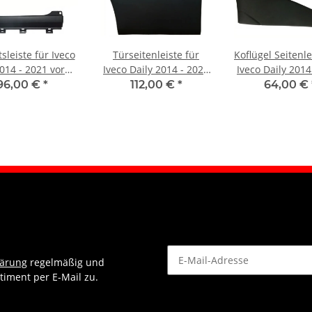
tsleiste für Iveco
Türseitenleiste für
Koflügel Seitenle
2014 - 2021 vorne
Iveco Daily 2014 - 2021
Iveco Daily 2014
links
vorne links
vorne link
96,00 €
*
112,00 €
*
64,00 €
lärung
regelmäßig und
timent per E-Mail zu.
Newsletter Abonnieren