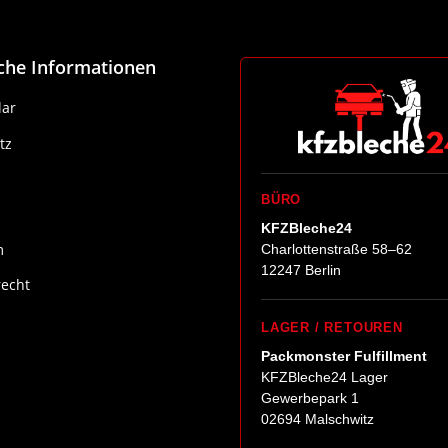
iche Informationen
ar
tz
BÜRO
KFZBleche24
m
Charlottenstraße 58–62
12247 Berlin
recht
LAGER / RETOUREN
Packmonster Fulfillment
KFZBleche24 Lager
Gewerbepark 1
02694 Malschwitz