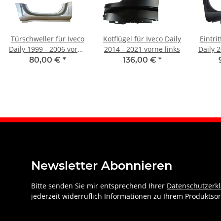
Türschweller für Iveco
Kotflügel für Iveco Daily
Eintrit
Daily 1999 - 2006 vorne
2014 - 2021 vorne links
Daily 
links
80,00 €
*
136,00 €
*
Newsletter Abonnieren
Bitte senden Sie mir entsprechend Ihrer
Datenschutzerk
jederzeit widerruflich Informationen zu Ihrem Produktsor