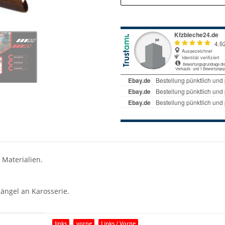
 Materialien.
ängel an Karosserie.
links
vorne
Links / Vorne