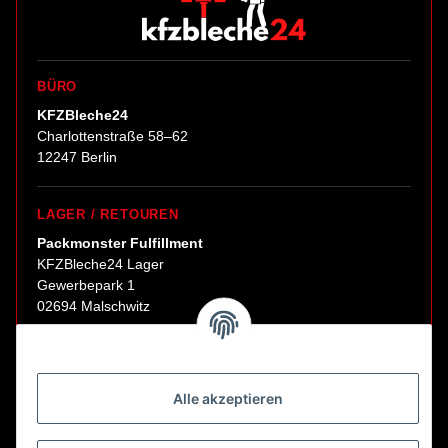
BÜRO
KFZBleche24
Charlottenstraße 58–62
12247 Berlin
LAGER / RETOUREN
Packmonster Fulfillment
KFZBleche24 Lager
Gewerbepark 1
02694 Malschwitz
Retouren ausschließlich an diese Adresse.
Abholungen nur nach Terminvereinbarung.
Alle akzeptieren
E-Mail:
sales@kfzbleche24.de