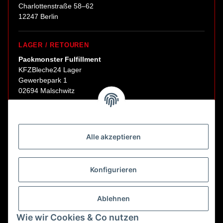
Charlottenstraße 58–62
12247 Berlin
LAGER / RETOUREN
Packmonster Fulfillment
KFZBleche24 Lager
Gewerbepark 1
02694 Malschwitz
Retouren ausschließlich an diese Adresse.
Abholungen nur nach Terminvereinbarung.
Alle akzeptieren
E-Mail:
sales@kfzbleche24.de
Konfigurieren
Vertrag widerrufen
Ablehnen
Wie wir Cookies & Co nutzen
* Alle Preise inkl. gesetzlicher USt., zzgl.
Versand