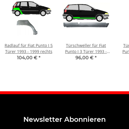
Radlauf für Fiat Punto I 5
Türschweller für Fiat
Tür
Türer 1993 - 1999 rechts
Punto I 3 Türer 1993 -
Pun
1999 rechts
104,00 €
*
96,00 €
*
Newsletter Abonnieren