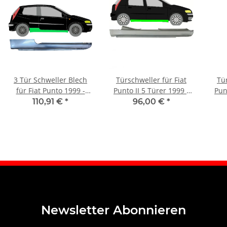
3 Tür Schweller Blech
Türschweller für Fiat
Tür
für Fiat Punto 1999 -
Punto II 5 Türer 1999 -
Pun
2010 rechts
2010 rechts
110,91 €
*
96,00 €
*
Newsletter Abonnieren