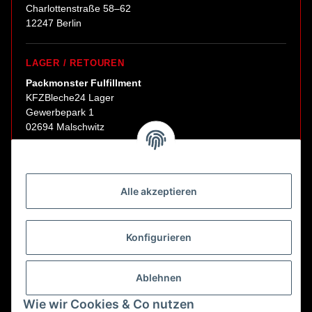
Charlottenstraße 58–62
12247 Berlin
LAGER / RETOUREN
Packmonster Fulfillment
KFZBleche24 Lager
Gewerbepark 1
02694 Malschwitz
Retouren ausschließlich an diese Adresse.
Abholungen nur nach Terminvereinbarung.
Alle akzeptieren
E-Mail:
sales@kfzbleche24.de
Konfigurieren
Vertrag widerrufen
Ablehnen
Wie wir Cookies & Co nutzen
* Alle Preise inkl. gesetzlicher USt., zzgl.
Versand