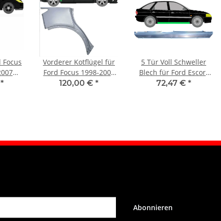
d Focus
Vorderer Kotflügel für
5 Tür Voll Schweller
2007
Ford Focus 1998-2007
Blech für Ford Escort
ts
rechts
1995 - 2000 rechts
€
*
120,00 €
*
72,47 €
*
Abonnieren