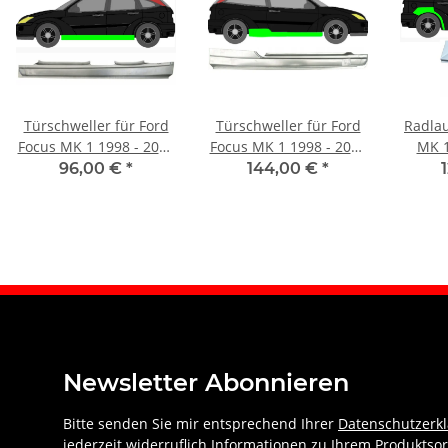
Türschweller für Ford
Türschweller für Ford
Radlau
Focus MK 1 1998 - 2007
Focus MK 1 1998 - 2007
MK 1
5 Türer links
3 Türer rechts
T
96,00 €
*
144,00 €
*
Newsletter Abonnieren
Bitte senden Sie mir entsprechend Ihrer
Datenschutzerk
jederzeit widerruflich Informationen zu Ihrem Produktsor