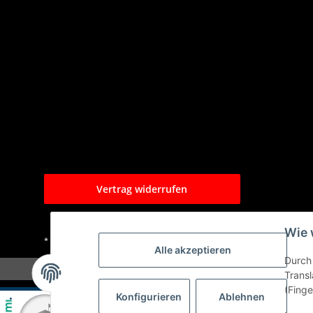
Vertrag widerrufen
Wie 
* Alle Preise inkl. gesetzlicher USt., zzgl.
Versand
Alle akzeptieren
Durch 
Transl
(Finge
Konfigurieren
Ablehnen