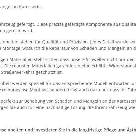
ängel an Karosserie.
hrzeug gefertigt. Diese präzise gefertigte Komponente aus qualitati
en gerecht wird.
nheiten stehen für Qualität und Präzision. Jedes Detail wurde sorg
he Montage, wodurch die Reparatur von Schäden und Mängeln an der
en Materialien stellt sicher, dass unsere Schweller nicht nur de
et. Die robusten Materialien garantieren eine erhöhte Widerstand
Straßenverkehrs geschützt ist.
heit werden speziell für das entsprechende Modell entworfen, um
 reibungslose Montage, sondern trägt auch dazu bei, dass Ihr Fah
 perfekt zur Behebung von Schäden und Mängeln an der Karosserie
gen Sie auch für eine nachhaltige Lösung, die Ihrem Fahrzeug wie
inheiten und investieren Sie in die langfristige Pflege und Ästhe