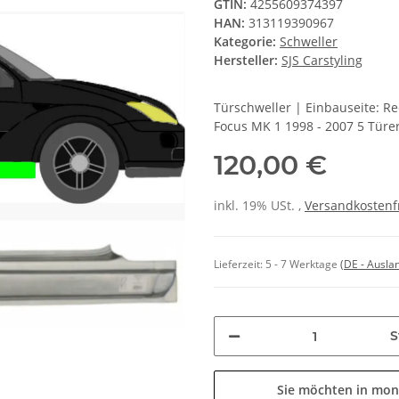
GTIN:
4255609374397
HAN:
313119390967
Kategorie:
Schweller
Hersteller:
SJS Carstyling
Türschweller | Einbauseite: R
Focus MK 1 1998 - 2007 5 Türe
120,00 €
inkl. 19% USt. ,
Versandkostenf
Lieferzeit:
5 - 7 Werktage
(DE - Ausla
S
Sie möchten in mon