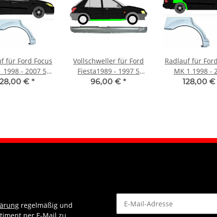
f für Ford Focus
Vollschweller für Ford
Radlauf für For
 1998 - 2007 5
Fiesta1989 - 1997 5
MK 1 1998 - 
ürer rechts
Türer rechts
Kombi rech
128,00 €
*
96,00 €
*
128,00 
lärung
regelmäßig und
timent per E-Mail zu.