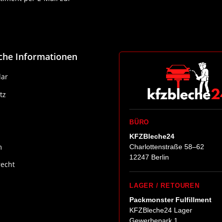
Newsletter Abonnieren
iche Informationen
ar
tz
BÜRO
KFZBleche24
m
Charlottenstraße 58–62
12247 Berlin
recht
LAGER / RETOUREN
Packmonster Fulfillment
KFZBleche24 Lager
Gewerbepark 1