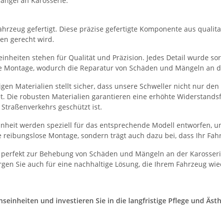
ängel an Karosserie.
hrzeug gefertigt. Diese präzise gefertigte Komponente aus qualitati
en gerecht wird.
nheiten stehen für Qualität und Präzision. Jedes Detail wurde sorg
he Montage, wodurch die Reparatur von Schäden und Mängeln an der
en Materialien stellt sicher, dass unsere Schweller nicht nur de
et. Die robusten Materialien garantieren eine erhöhte Widerstand
Straßenverkehrs geschützt ist.
heit werden speziell für das entsprechende Modell entworfen, um
 reibungslose Montage, sondern trägt auch dazu bei, dass Ihr Fah
 perfekt zur Behebung von Schäden und Mängeln an der Karosserie
gen Sie auch für eine nachhaltige Lösung, die Ihrem Fahrzeug wie
inheiten und investieren Sie in die langfristige Pflege und Ästhe