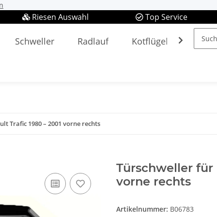
n
Riesen Auswahl
Top Service
Schweller
Radlauf
Kotflügel
Spieg
lt Trafic 1980 – 2001 vorne rechts
Türschweller für 
vorne rechts
Artikelnummer:
B06783