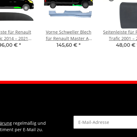
iste für Renault
Vorne Schweller Blech
Seitenleiste für
ic 2014 – 2021
für Renault Master Ab
Trafic 2001 –
orne rechts
2010 rechts
vorne rech
96,00 €
*
145,60 €
*
48,00 €
lärung
regelmäßig und
timent per E-Mail zu.
Newsletter Abonnieren