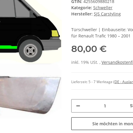
GTIN:
4255609880218
Kategorie:
Schweller
Hersteller:
SJS Carstyling
Türschweller | Einbauseite: V
für Renault Trafic 1980 – 2001
80,00 €
inkl. 19% USt. ,
Versandkostenf
Lieferzeit:
5 - 7 Werktage
(DE - Ausla
S
Sie möchten in mon