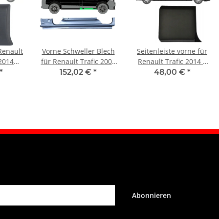
 Renault
Vorne Schweller Blech
Seitenleiste vorne für
 2014
für Renault Trafic 2001
Renault Trafic 2014 –
ts
- 2014 rechts
2021 rechts
*
152,02 €
*
48,00 €
*
Abonnieren