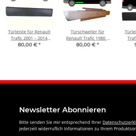
Türleiste für Renault
Türschweller für
Türle
Trafic 2001 – 2014
Renault Trafic 1980 –
Traf
vorne rechts
2001 vorne links
v
80,00 €
*
80,00 €
*
Newsletter Abonnieren
Bitte senden Sie mir entsprechend Ihrer
Datenschutzerk
jederzeit widerruflich Informationen zu Ihrem Produktsor