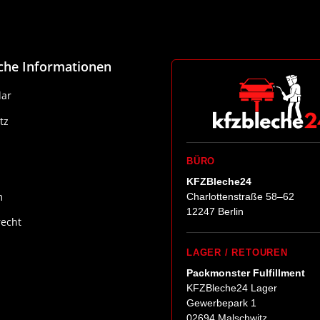
iche Informationen
ar
tz
BÜRO
KFZBleche24
m
Charlottenstraße 58–62
12247 Berlin
recht
LAGER / RETOUREN
Packmonster Fulfillment
KFZBleche24 Lager
Gewerbepark 1
02694 Malschwitz