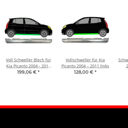
Voll Schweller Blech für
Vollschweller für Kia
Schwe
Kia Picanto 2004 - 2011
Picanto 2004 – 2011 links
2
rechts
199,06 €
*
128,00 €
*