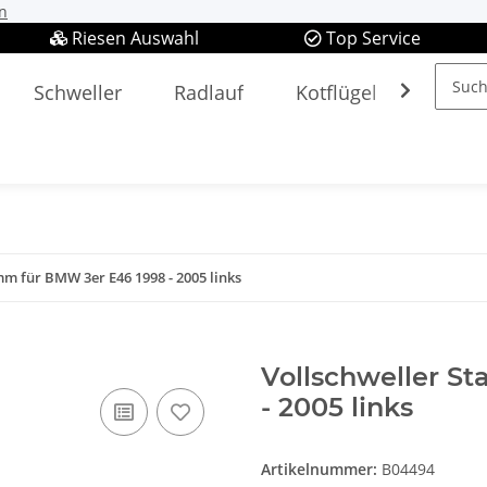
n
Riesen Auswahl
Top Service
Schweller
Radlauf
Kotflügel
Spieg
mm für BMW 3er E46 1998 - 2005 links
Vollschweller S
- 2005 links
Artikelnummer:
B04494