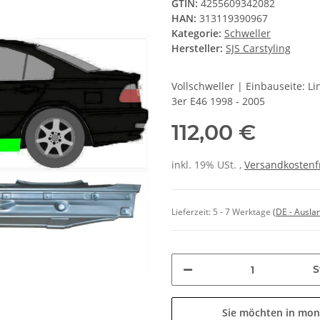
GTIN:
4255609342082
HAN:
313119390967
Kategorie:
Schweller
Hersteller:
SJS Carstyling
Vollschweller | Einbauseite: 
3er E46 1998 - 2005
112,00 €
inkl. 19% USt. ,
Versandkostenf
Lieferzeit:
5 - 7 Werktage
(DE - Ausla
S
Sie möchten in mon