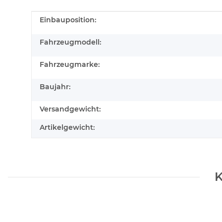
Produkteigenschaft
Wert
Einbauposition:
Fahrzeugmodell:
Fahrzeugmarke:
Baujahr:
Versandgewicht:
Artikelgewicht:
K