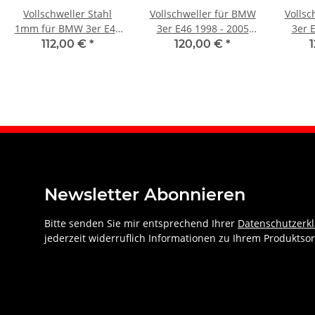
Vollschweller Stahl
Vollschweller für BMW
Vollsc
1mm für BMW 3er E46
3er E46 1998 - 2005
3er 
1998 - 2005 rechts
links
112,00 €
*
120,00 €
*
Newsletter Abonnieren
Bitte senden Sie mir entsprechend Ihrer
Datenschutzerk
jederzeit widerruflich Informationen zu Ihrem Produktsor