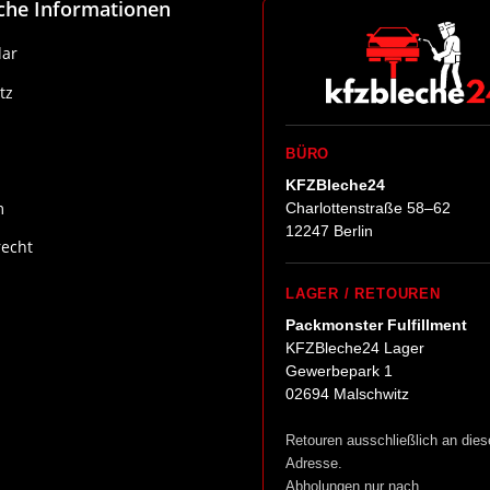
iche Informationen
ar
tz
BÜRO
KFZBleche24
m
Charlottenstraße 58–62
12247 Berlin
recht
LAGER / RETOUREN
Packmonster Fulfillment
KFZBleche24 Lager
Gewerbepark 1
02694 Malschwitz
Retouren ausschließlich an dies
Adresse.
Abholungen nur nach