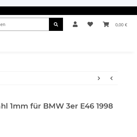
0,00 €
el & Leuchten
Autopflege
Oldtimerteile
tahl 1mm für BMW 3er E46 1998