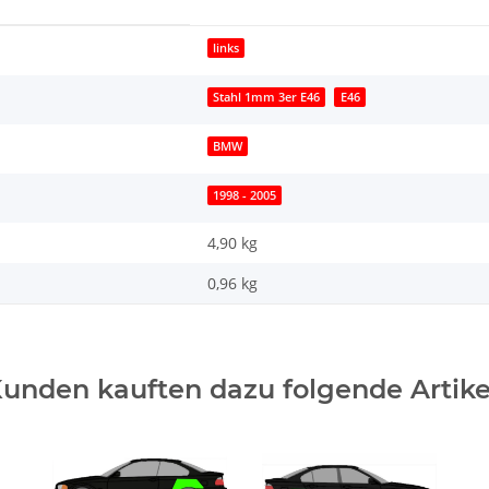
links
Stahl 1mm 3er E46
E46
BMW
1998 - 2005
4,90 kg
0,96
kg
unden kauften dazu folgende Artike