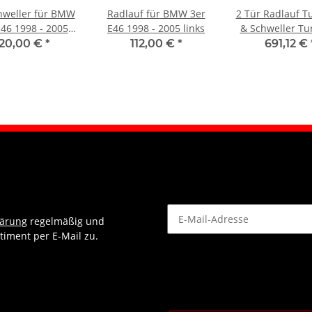
hweller für BMW
Radlauf für BMW 3er
2 Tür Radlauf T
E46 1998 - 2005
E46 1998 - 2005 links
& Schweller Tu
rechts
für Bmw 3 E30 
120,00 €
*
112,00 €
*
691,12 €
1994 link
lärung
regelmäßig und
timent per E-Mail zu.
Newsletter Abonnieren