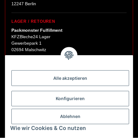
12247 Berlin
LAGER / RETOUREN
Packmonster Fulfillment
KFZBleche24 Lager
Gewerbepark 1
02694 Malschwitz
Retouren ausschließlich an diese Adresse.
Abholungen nur nach Terminvereinbarung.
Alle akzeptieren
E-Mail:
sales@kfzbleche24.de
Konfigurieren
Vertrag widerrufen
Ablehnen
Wie wir Cookies & Co nutzen
* Alle Preise inkl. gesetzlicher USt., zzgl.
Versand