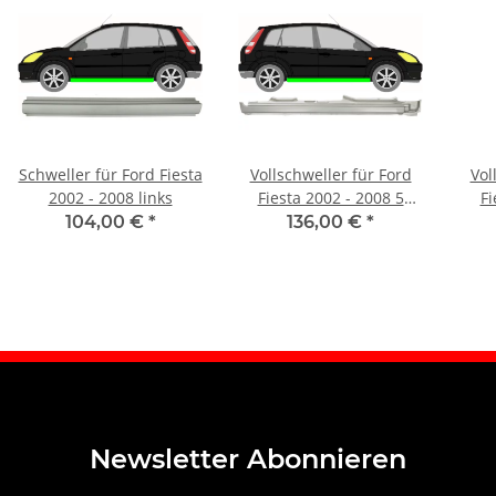
Schweller für Ford Fiesta
Vollschweller für Ford
Vol
2002 - 2008 links
Fiesta 2002 - 2008 5
Fi
Türer rechts
104,00 €
*
136,00 €
*
Newsletter Abonnieren