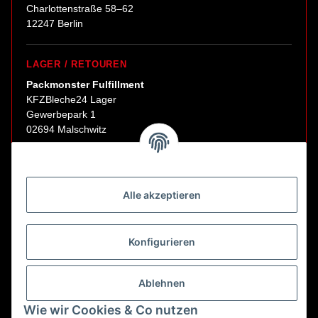
Charlottenstraße 58–62
12247 Berlin
LAGER / RETOUREN
Packmonster Fulfillment
KFZBleche24 Lager
Gewerbepark 1
02694 Malschwitz
Retouren ausschließlich an diese Adresse.
Abholungen nur nach Terminvereinbarung.
Alle akzeptieren
E-Mail:
sales@kfzbleche24.de
Konfigurieren
Vertrag widerrufen
Ablehnen
Wie wir Cookies & Co nutzen
* Alle Preise inkl. gesetzlicher USt., zzgl.
Versand