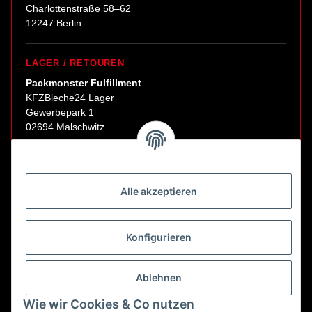
Charlottenstraße 58–62
12247 Berlin
LAGER / RETOUREN
Packmonster Fulfillment
KFZBleche24 Lager
Gewerbepark 1
02694 Malschwitz
Retouren ausschließlich an diese Adresse.
Abholungen nur nach Terminvereinbarung.
Alle akzeptieren
E-Mail:
sales@kfzbleche24.de
Konfigurieren
Vertrag widerrufen
Ablehnen
Wie wir Cookies & Co nutzen
* Alle Preise inkl. gesetzlicher USt., zzgl.
Versand