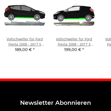
Vollschweller für Ford
Vollschweller für Ford
Vol
Fiesta 2008 - 2017 5
Fiesta 2008 - 2017 3
Fi
Türer rechts
Türer links
189,00 €
*
199,00 €
*
Newsletter Abonnieren