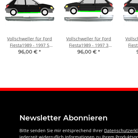
Vollschweller für Ford
Vollschweller für Ford
Vollsc
Fiesta1989 - 1997 5
Fiesta1989 - 1997 3
Fies
Türer rechts
Türer links
T
96,00 €
*
96,00 €
*
Newsletter Abonnieren
Bitte senden Sie mir entsprechend Ihrer
Datenschutzerk
jederzeit widerruflich Informationen zu Ihrem Produktsor