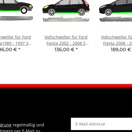
hweller für Ford
Vollschweller für Ford
Vollschweller f
ta1989 - 1997 3
Fiesta 2002 - 2008 5
Fiesta 2008 - 
ürer rechts
Türer links
Türer link
96,00 €
*
136,00 €
*
189,00 
lärung
regelmäßig und
timent per E-Mail zu.