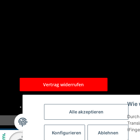
Vertrag widerrufen
Wie 
* Alle Preise inkl. gesetzlicher USt., zzgl.
Versand
Alle akzeptieren
Durch 
Transl
(Finge
Konfigurieren
Ablehnen