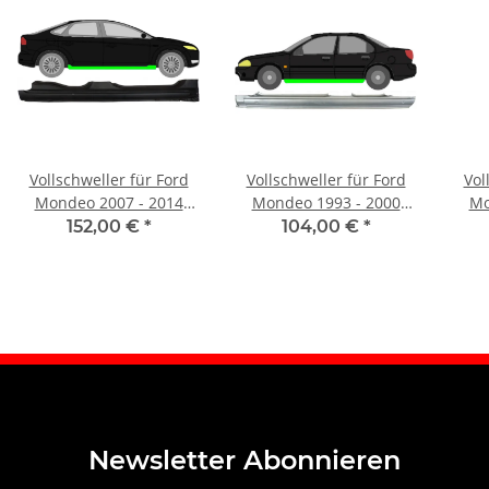
Vollschweller für Ford
Vollschweller für Ford
Vol
Mondeo 2007 - 2014
Mondeo 1993 - 2000
Mo
rechts
links
152,00 €
*
104,00 €
*
Newsletter Abonnieren