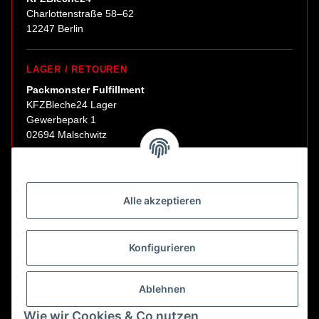
Charlottenstraße 58–62
12247 Berlin
LAGER / RETOUREN
Packmonster Fulfillment
KFZBleche24 Lager
Gewerbepark 1
02694 Malschwitz
Retouren ausschließlich an diese Adresse.
Abholungen nur nach Terminvereinbarung.
Alle akzeptieren
E-Mail:
sales@kfzbleche24.de
Konfigurieren
Vertrag widerrufen
Ablehnen
Wie wir Cookies & Co nutzen