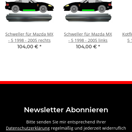
Schweller für Mazda MX
Schweller für Mazda MX
Kotf
- 5 1998 - 2005 rechts
- 5 1998 - 2005 links
5 
104,00 €
*
104,00 €
*
Newsletter Abonnieren
Bitte senden Sie mir entsprechend Ihrer
Datenschutzerklärung
regelmäßig und jederzeit widerruflich