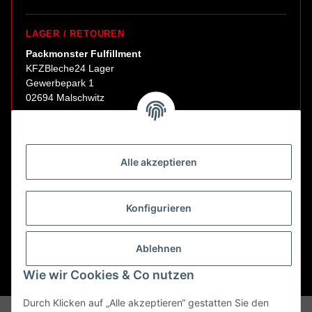
LAGER / RETOUREN
Packmonster Fulfillment
KFZBleche24 Lager
Gewerbepark 1
02694 Malschwitz
Retouren ausschließlich an diese Adresse.
Abholungen nur nach Terminvereinbarung.
Alle akzeptieren
E-Mail:
sales@kfzbleche24.de
Konfigurieren
Vertrag widerrufen
Ablehnen
Wie wir Cookies & Co nutzen
* Alle Preise inkl. gesetzlicher USt., zzgl.
Versand
Durch Klicken auf „Alle akzeptieren“ gestatten Sie den